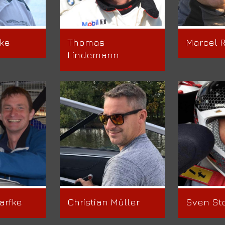
ke
Thomas
Marcel 
Lindemann
arfke
Christian Müller
Sven St