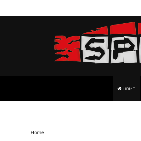
Scroll to Top A
Typography
News2
HOME
Home