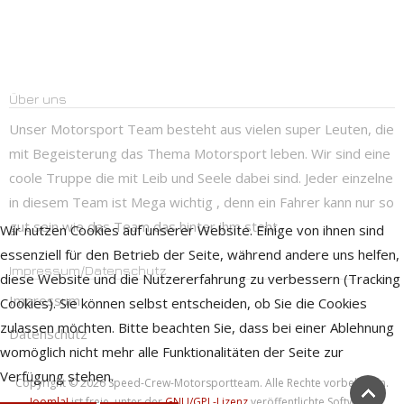
Über uns
Unser Motorsport Team besteht aus vielen super Leuten, die
mit Begeisterung das Thema Motorsport leben. Wir sind eine
coole Truppe die mit Leib und Seele dabei sind. Jeder einzelne
in diesem Team ist Mega wichtig , denn ein Fahrer kann nur so
gut sein wie das Team das hinter ihm steht.
Wir nutzen Cookies auf unserer Website. Einige von ihnen sind
essenziell für den Betrieb der Seite, während andere uns helfen,
Impressum/Datenschutz
diese Website und die Nutzererfahrung zu verbessern (Tracking
Impressum
Cookies). Sie können selbst entscheiden, ob Sie die Cookies
zulassen möchten. Bitte beachten Sie, dass bei einer Ablehnung
Datenschutz
womöglich nicht mehr alle Funktionalitäten der Seite zur
Verfügung stehen.
Copyright © 2026 Speed-Crew-Motorsportteam. Alle Rechte vorbehalten.
Joomla!
ist freie, unter der
GNU/GPL-Lizenz
veröffentlichte Software.