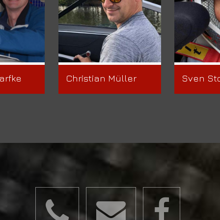
arfke
Christian Müller
Sven St