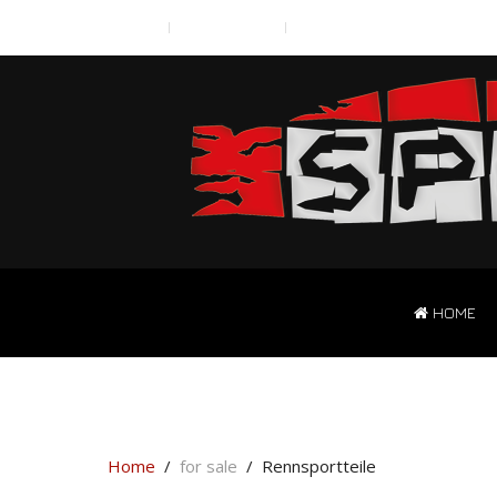
Scroll to Top A
Typography
News2
HOME
Home
for sale
Rennsportteile